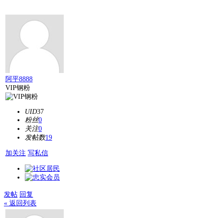
阿平8888
VIP钢粉
UID
37
粉丝
0
关注
0
发帖数
19
加关注
写私信
发帖
回复
« 返回列表