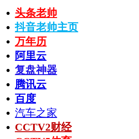
头条老帅
抖音老帅主页
万年历
阿里云
复盘神器
腾讯云
百度
汽车之家
CCTV2财经