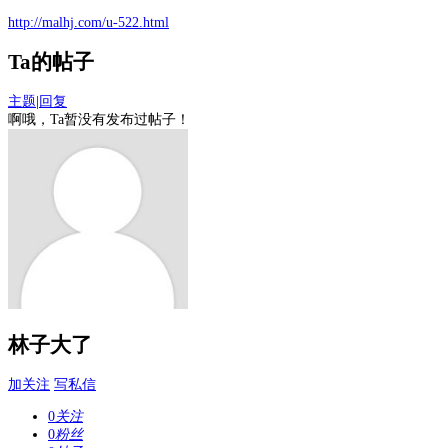
http://malhj.com/u-522.html
Ta的帖子
主题
|
回复
啊哦，Ta暂没有发布过帖子！
林子大了
加关注
写私信
0
关注
0
粉丝