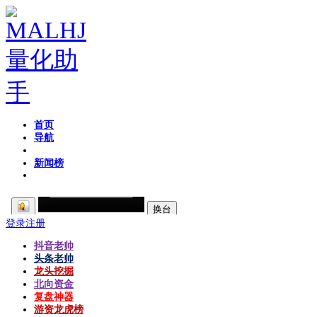
首页
导航
粉丝区
新闻榜
登录
注册
抖音老帅
头条老帅
龙头挖掘
北向资金
复盘神器
游资龙虎榜