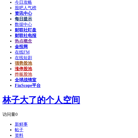
今日攻略
股吧人气榜
资讯中心
每日提示
数据中心
财联社盯盘
财联社电报
热点概念
金投网
在线FM
在线短剧
强势股池
涨停股池
炸板股池
全球战情室
FinScope平台
林子大了的个人空间
访问量
0
新鲜事
帖子
资料