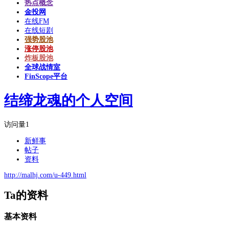
热点概念
金投网
在线FM
在线短剧
强势股池
涨停股池
炸板股池
全球战情室
FinScope平台
结缔龙魂的个人空间
访问量
1
新鲜事
帖子
资料
http://malhj.com/u-449.html
Ta的资料
基本资料