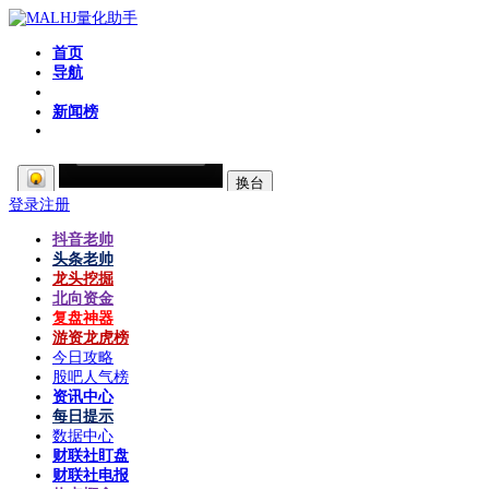
首页
导航
粉丝区
新闻榜
登录
注册
抖音老帅
头条老帅
龙头挖掘
北向资金
复盘神器
游资龙虎榜
今日攻略
股吧人气榜
资讯中心
每日提示
数据中心
财联社盯盘
财联社电报